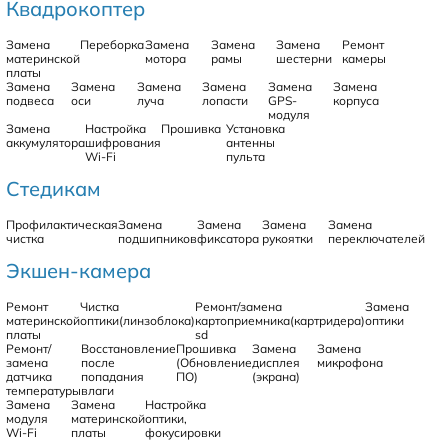
Квадрокоптер
Замена
Переборка
Замена
Замена
Замена
Ремонт
материнской
мотора
рамы
шестерни
камеры
платы
Замена
Замена
Замена
Замена
Замена
Замена
подвеса
оси
луча
лопасти
GPS-
корпуса
модуля
Замена
Настройка
Прошивка
Установка
аккумулятора
шифрования
антенны
Wi-Fi
пульта
Стедикам
Профилактическая
Замена
Замена
Замена
Замена
чистка
подшипников
фиксатора
рукоятки
переключателей
Экшен-камера
Ремонт
Чистка
Ремонт/замена
Замена
материнской
оптики(линзоблока)
картоприемника(картридера)
оптики
платы
sd
Ремонт/
Восстановление
Прошивка
Замена
Замена
замена
после
(Обновление
дисплея
микрофона
датчика
попадания
ПО)
(экрана)
температуры
влаги
Замена
Замена
Настройка
модуля
материнской
оптики,
Wi-Fi
платы
фокусировки