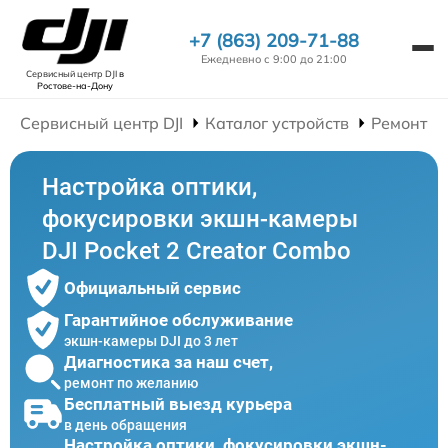
+7 (863) 209-71-88
Ежедневно с 9:00 до 21:00
Сервисный центр DJI
в
Ростове-на-Дону
Сервисный центр DJI
Каталог устройств
Ремонт Э
Настройка оптики,
фокусировки экшн-камеры
DJI Pocket 2 Creator Combo
Официальный сервис
Гарантийное обслуживание
экшн-камеры DJI до 3 лет
Диагностика за наш счет,
ремонт по желанию
Бесплатный выезд курьера
в день обращения
Настройка оптики, фокусировки экшн-