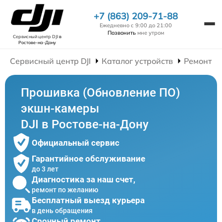
+7 (863) 209-71-88
Ежедневно с 9:00 до 21:00
Позвонить
мне утром
Сервисный центр DJI
в
Ростове-на-Дону
Сервисный центр DJI
Каталог устройств
Ремонт Э
Прошивка (Обновление ПО)
экшн-камеры
DJI в Ростове-на-Дону
Официальный сервис
Гарантийное обслуживание
до 3 лет
Диагностика за наш счет,
ремонт по желанию
Бесплатный выезд курьера
в день обращения
Срочный ремонт