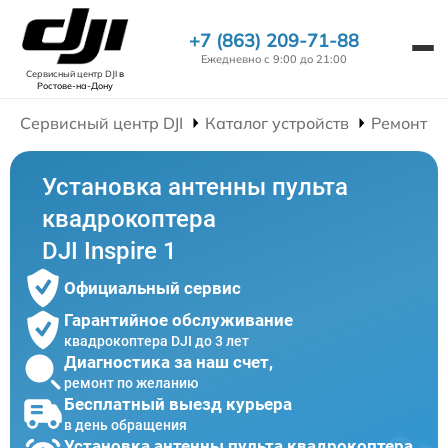
+7 (863) 209-71-88
Ежедневно с 9:00 до 21:00
Сервисный центр DJI
в
Ростове-на-Дону
Сервисный центр DJI
Каталог устройств
Ремонт К
Установка антенны пульта
квадрокоптера
DJI Inspire 1
Официальный сервис
Гарантийное обслуживание
квадрокоптера DJI до 3 лет
Диагностика за наш счет,
ремонт по желанию
Бесплатный выезд курьера
в день обращения
Установка антенны пульта квадрокоптера