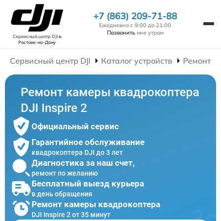
+7 (863) 209-71-88
Ежедневно с 9:00 до 21:00
Позвонить
мне утром
Сервисный центр DJI
в
Ростове-на-Дону
Сервисный центр DJI
Каталог устройств
Ремонт К
Ремонт камеры квадрокоптера
DJI Inspire 2
Официальный сервис
Гарантийное обслуживание
квадрокоптера DJI до 3 лет
Диагностика за наш счет,
ремонт по желанию
Бесплатный выезд курьера
в день обращения
Ремонт камеры квадрокоптера
DJI Inspire 2 от 35 минут