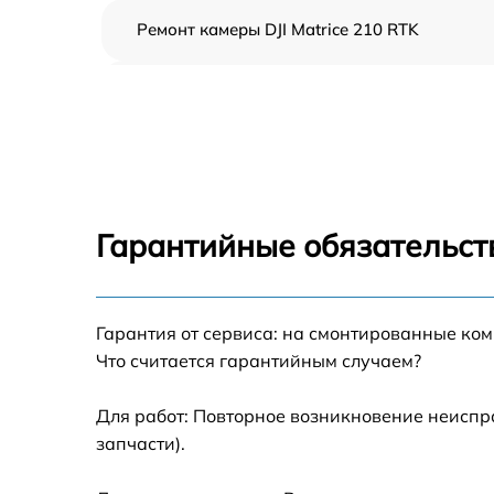
Ремонт камеры DJI Matrice 210 RTK
Замена подвеса DJI Matrice 210 RTK
Замена оси DJI Matrice 210 RTK
Замена луча DJI Matrice 210 RTK
Гарантийные обязательст
Замена лопасти DJI Matrice 210 RTK
Гарантия от сервиса: на смонтированные ко
Замена GPS-модуля DJI Matrice 210 RTK
Что считается гарантийным случаем?
Замена корпуса DJI Matrice 210 RTK
Для работ: Повторное возникновение неиспр
запчасти).
Замена аккумулятора DJI Matrice 210 RTK