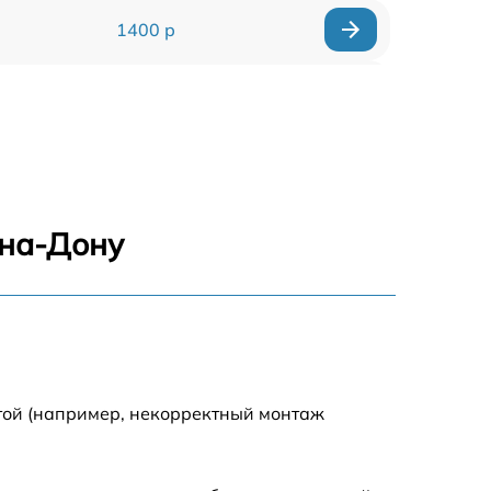
1400 р
1700 р
1400 р
1200 р
-на-Дону
1400 р
1500 р
1600 р
той (например, некорректный монтаж
1600 р