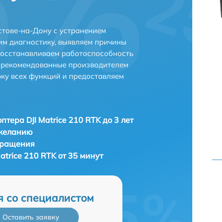
остове-на-Дону с устранением
м диагностику, выявляем причины
восстанавливаем работоспособность
и рекомендованные производителем
рку всех функций и предоставляем
птера DJI Matrice 210 RTK до 3 лет
 желанию
бращения
atrice 210 RTK от 35 минут
я со специалистом
Оставить заявку