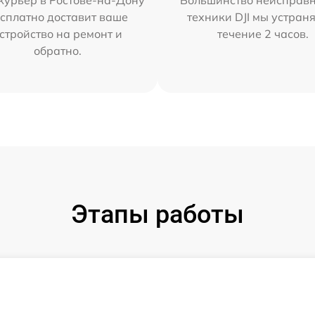
курьер в Ростове-на-Дону
Большинство неисправн
сплатно доставит ваше
техники DJI мы устран
стройство на ремонт и
течение 2 часов.
обратно.
Этапы работы