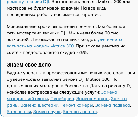
ремонту техники DJI
. Восстановить модель Matrice 300 для
мастеров не будет новой задачей. На все виды
проведенных работ у нас имеется гарантия.
Минимальные сроки выполнения ремонта. Мы большая
сеть мастерских техники DJI. Мы имеем более 20 тыс.
запчастей. И возможно на наших складах
уже имеется
запчасть на модель Matrice 300
. При заказе ремонта на
сайте - предоставляется скидка -25%.
Знаем свое дело
Будьте уверены в профессионализме наших мастеров - они
с уверенностью выполнят ремонт DJI Matrice 300. По
данным наших мастеров в Ростове-на-Дону по ремонту DJI,
наиболее востребованы следующие услуги:
Замена
материнской платы
,
Переборка
,
Замена мотора
,
Замена
рамы
,
Замена шестерни
,
Ремонт камеры
,
Замена подвеса
,
Замена оси
,
Замена луча
,
Замена лопасти
.