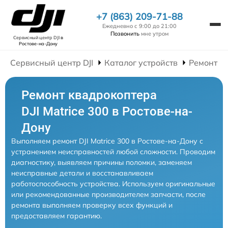
+7 (863) 209-71-88
Ежедневно с 9:00 до 21:00
Позвонить
мне утром
Сервисный центр DJI
в
Ростове-на-Дону
Сервисный центр DJI
Каталог устройств
Ремонт К
Ремонт квадрокоптера
DJI Matrice 300 в Ростове-на-
Дону
Выполняем ремонт DJI Matrice 300 в Ростове-на-Дону с
устранением неисправностей любой сложности. Проводим
диагностику, выявляем причины поломки, заменяем
неисправные детали и восстанавливаем
работоспособность устройства. Используем оригинальные
или рекомендованные производителем запчасти, после
ремонта выполняем проверку всех функций и
предоставляем гарантию.