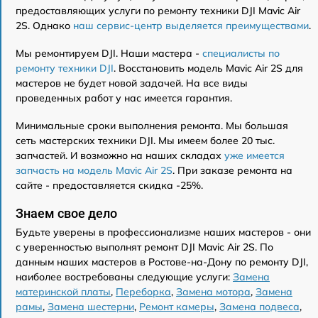
предоставляющих услуги по ремонту техники DJI Mavic Air
2S. Однако
наш сервис-центр выделяется преимуществами
.
Мы ремонтируем DJI. Наши мастера -
специалисты по
ремонту техники DJI
. Восстановить модель Mavic Air 2S для
мастеров не будет новой задачей. На все виды
проведенных работ у нас имеется гарантия.
Минимальные сроки выполнения ремонта. Мы большая
сеть мастерских техники DJI. Мы имеем более 20 тыс.
запчастей. И возможно на наших складах
уже имеется
запчасть на модель Mavic Air 2S
. При заказе ремонта на
сайте - предоставляется скидка -25%.
Знаем свое дело
Будьте уверены в профессионализме наших мастеров - они
с уверенностью выполнят ремонт DJI Mavic Air 2S. По
данным наших мастеров в Ростове-на-Дону по ремонту DJI,
наиболее востребованы следующие услуги:
Замена
материнской платы
,
Переборка
,
Замена мотора
,
Замена
рамы
,
Замена шестерни
,
Ремонт камеры
,
Замена подвеса
,