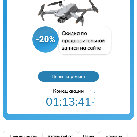
Скидка по
-20%
предварительной
записи на сайте
Цены на ремонт
Конец акции
01:13:40
Преимущества
Этапы работ
Цены
Гарантия
М