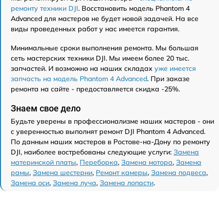
ремонту техники DJI
. Восстановить модель Phantom 4
Advanced для мастеров не будет новой задачей. На все
виды проведенных работ у нас имеется гарантия.
Минимальные сроки выполнения ремонта. Мы большая
сеть мастерских техники DJI. Мы имеем более 20 тыс.
запчастей. И возможно на наших складах
уже имеется
запчасть на модель Phantom 4 Advanced
. При заказе
ремонта на сайте - предоставляется скидка -25%.
Знаем свое дело
Будьте уверены в профессионализме наших мастеров - они
с уверенностью выполнят ремонт DJI Phantom 4 Advanced.
По данным наших мастеров в Ростове-на-Дону по ремонту
DJI, наиболее востребованы следующие услуги:
Замена
материнской платы
,
Переборка
,
Замена мотора
,
Замена
рамы
,
Замена шестерни
,
Ремонт камеры
,
Замена подвеса
,
Замена оси
,
Замена луча
,
Замена лопасти
.