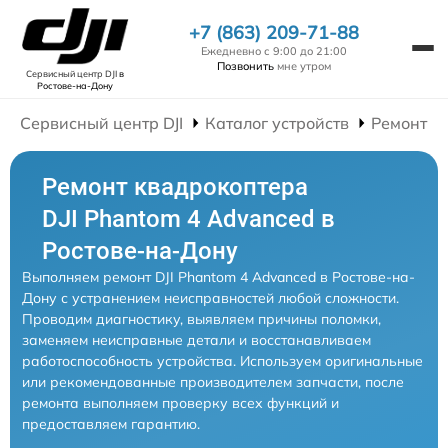
+7 (863) 209-71-88
Ежедневно с 9:00 до 21:00
Позвонить
мне утром
Сервисный центр DJI
в
Ростове-на-Дону
Сервисный центр DJI
Каталог устройств
Ремонт К
Ремонт квадрокоптера
DJI Phantom 4 Advanced в
Ростове-на-Дону
Выполняем ремонт DJI Phantom 4 Advanced в Ростове-на-
Дону с устранением неисправностей любой сложности.
Проводим диагностику, выявляем причины поломки,
заменяем неисправные детали и восстанавливаем
работоспособность устройства. Используем оригинальные
или рекомендованные производителем запчасти, после
ремонта выполняем проверку всех функций и
предоставляем гарантию.