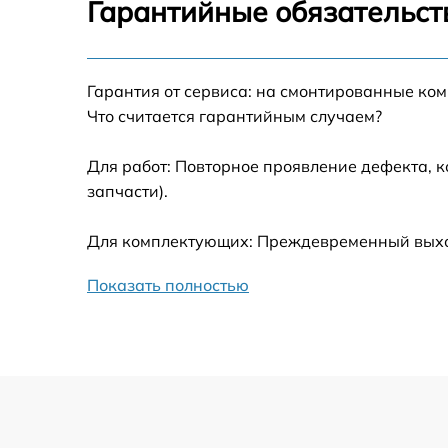
Гарантийные обязательст
Замена GPS-модуля
Гарантия от сервиса: на смонтированные ко
Замена корпуса
Что считается гарантийным случаем?
Замена аккумулятора
Для работ: Повторное проявление дефекта, 
запчасти).
Настройка шифрования Wi-Fi
Для комплектующих: Преждевременный выход
Прошивка
Показать полностью
Установка антенны пульта