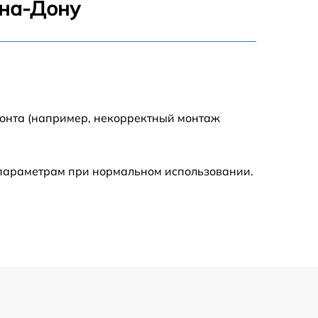
-на-Дону
1500 р
1600 р
1600 р
монта (например, некорректный монтаж
1000 р
 параметрам при нормальном использовании.
800 р
1000 р