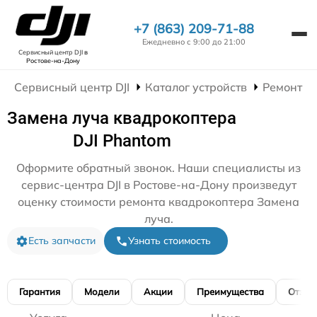
+7 (863) 209-71-88
Ежедневно с 9:00 до 21:00
Сервисный центр DJI
в
Ростове-на-Дону
Сервисный центр DJI
Каталог устройств
Ремонт К
Замена луча квадрокоптера
DJI Phantom
Оформите обратный звонок. Наши специалисты из
сервис-центра DJI в Ростове-на-Дону произведут
оценку стоимости ремонта квадрокоптера Замена
луча.
Есть запчасти
Узнать стоимость
Гарантия
Модели
Акции
Преимущества
Отзы