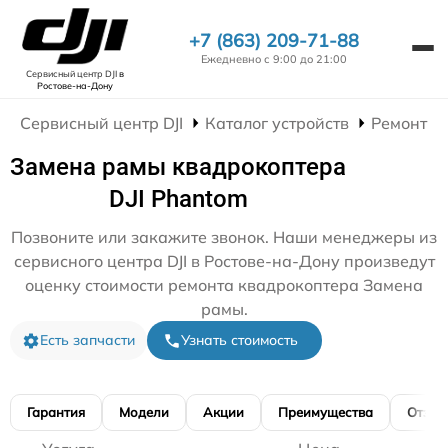
+7 (863) 209-71-88
Ежедневно с 9:00 до 21:00
Сервисный центр DJI
в
Ростове-на-Дону
Сервисный центр DJI
Каталог устройств
Ремонт К
Замена рамы квадрокоптера
DJI Phantom
Позвоните или закажите звонок. Наши менеджеры из
сервисного центра DJI в Ростове-на-Дону произведут
оценку стоимости ремонта квадрокоптера Замена
рамы.
Есть запчасти
Узнать стоимость
Гарантия
Модели
Акции
Преимущества
Отзы