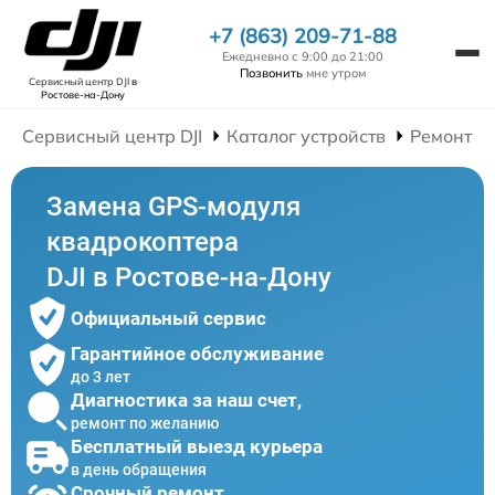
+7 (863) 209-71-88
Ежедневно с 9:00 до 21:00
Позвонить
мне утром
Сервисный центр DJI
в
Ростове-на-Дону
Сервисный центр DJI
Каталог устройств
Ремонт К
Замена GPS-модуля
квадрокоптера
DJI в Ростове-на-Дону
Официальный сервис
Гарантийное обслуживание
до 3 лет
Диагностика за наш счет,
ремонт по желанию
Бесплатный выезд курьера
в день обращения
Срочный ремонт